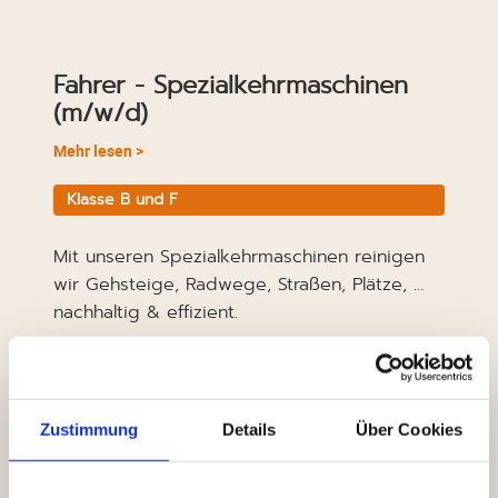
Fahrer - Spezialkehrmaschinen
(m/w/d)
Mehr lesen >
Klasse B und F
Mit unseren Spezialkehrmaschinen reinigen
wir Gehsteige, Radwege, Straßen, Plätze, …
nachhaltig & effizient.
Dein Profil
Führerschein der Klasse B und F
Berufserfahrung (von Vorteil)
Zustimmung
Details
Über Cookies
Verlässlichkeit, Pünktlichkeit, Flexibilität
und Teamfähigkeit