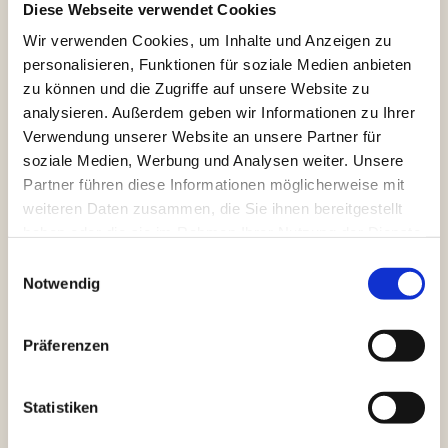
Diese Webseite verwendet Cookies
Wir bieten
Wir verwenden Cookies, um Inhalte und Anzeigen zu
Bezahlung über Kollektivvertrag
personalisieren, Funktionen für soziale Medien anbieten
Anstellungsausmaß nach Absprache
zu können und die Zugriffe auf unsere Website zu
Verantwortungsvolle Tätigkeit bei einem
analysieren. Außerdem geben wir Informationen zu Ihrer
verlässlichen Arbeitgeber
Verwendung unserer Website an unsere Partner für
Kollegiales Betriebsklima
soziale Medien, Werbung und Analysen weiter. Unsere
Partner führen diese Informationen möglicherweise mit
weiteren Daten zusammen, die Sie ihnen bereitgestellt
Interesse?
haben oder die sie im Rahmen Ihrer Nutzung der Dienste
gesammelt haben.
Bewirb dich jetzt per E-Mail oder Telefon:
E
Notwendig
i
office@mathis-transporte.at
n
+43 676 78 244 95
w
Präferenzen
i
l
l
Statistiken
i
Fahrer - Transport/LKW (m/w/d)